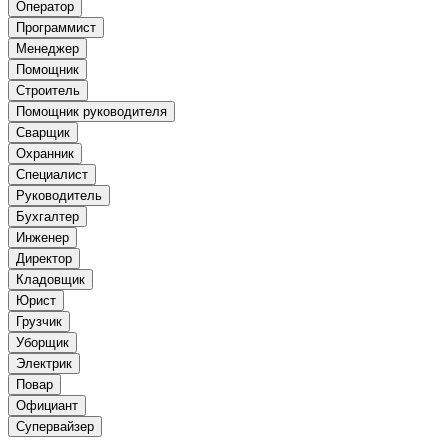
Оператор
Программист
Менеджер
Помощник
Строитель
Помощник руководителя
Сварщик
Охранник
Специалист
Руководитель
Бухгалтер
Инженер
Директор
Кладовщик
Юрист
Грузчик
Уборщик
Электрик
Повар
Официант
Супервайзер